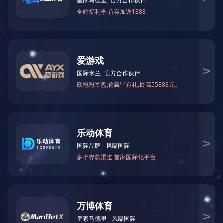
3月12日，区委社会工作部副部长李九
街道党工委副书记郑岚、相关科室负责人、
谈。