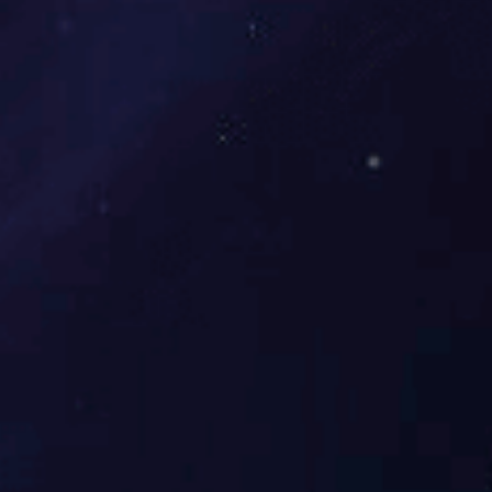
郑岚
太平桥街道党工委副书记
太平桥街道积极探索新兴领域党建工作模式，着力构建“太
工作与基层治理、经济发展的深度融合。下一步将持续提
阶。