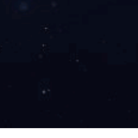
郭朝阳
北京华体会体育-华体会体育·(中国)官方网站 党
新形势下企业党建工作面临党员流动性大，党建和业务融
式、因企施策”“强化保障、建强阵地”,在党建引领下推动