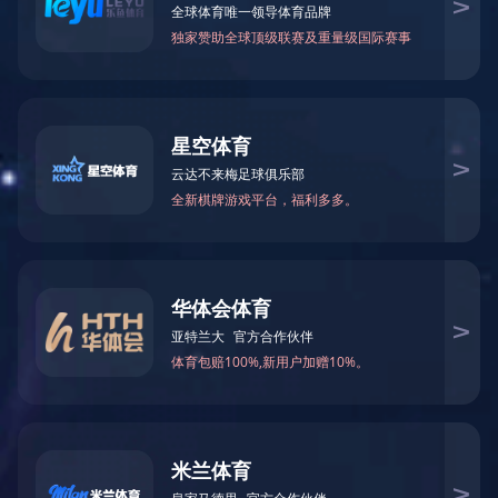
华体会体育
行业资讯
党建风采
党建风采
区委社会工作
发布日期：2