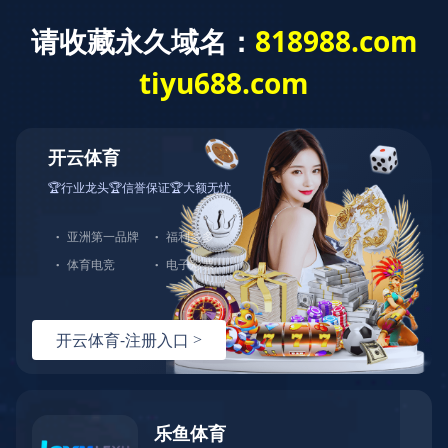
华体会体育
欢迎您来到华体会体育-华体会体育·(中国)官方网站
网站华体会体育
华体会体育-华体会体
华采动
育·(中国)官方网站