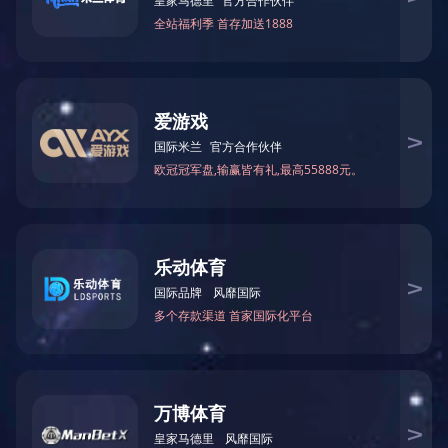
“华采杯”征文大赛特