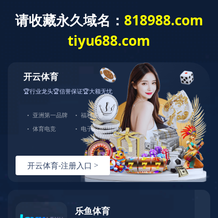
华体会体育
欢迎您来到华体会体育-华体会体育·(中国)官方网站
网站华体会体育
华体会体育-华体会体
华采动
育·(中国)官方网站