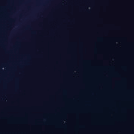
原采购公告、原采购文件相应条款与更正公告有不一致之处，以更正公
14栋203