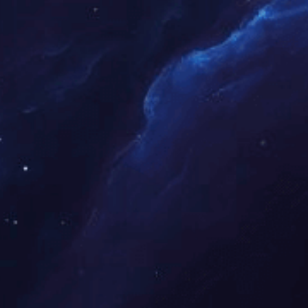
（5）未提供或提供完全不符合项目需求跟采购人需求，0分。
根据供应商
针对本
项目具体实施计划
方案
，包括但不限于：
①
一
）
/
知识产权行政保护合作（
包组二
）
；等内容进行综合评审：
（1）包括以上
2
项内容，相应内容符合项目需求，并满足项目
（2）包括以上
2
项内容，但部分内容不符合项目需求，不能确
（3）只包括以上1项内容，提供的内容符合项目需求，满足项
（4）只包括以上
1
项内容，且提供的内容不符合项目需求，不
（5）未提供或提供完全不符合项目需求跟采购人需求，0分。