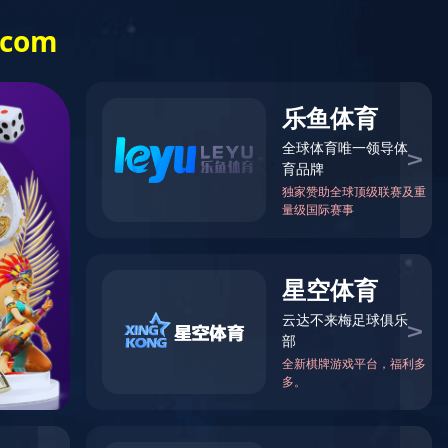
||
010-63392899 / 010-63509799
政策法规
联系我们