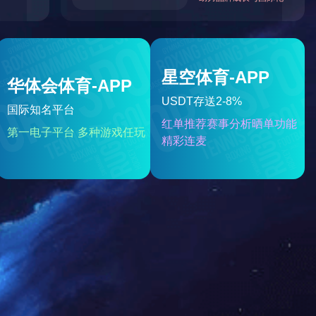
数据知识产权推广服务；②知识产权行政保护合作；等内容
和采购人需要，10分；
保满足项目和采购人需要，6分；
目和采购人需要，3分；
能确保项目和采购人需要，1分；