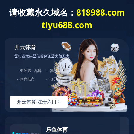
华体会体育
欢迎您来到华体会体育-华体会体育·(中国)官方网站
网站华体会体育
华体会体育-华体会体
华采动
育·(中国)官方网站