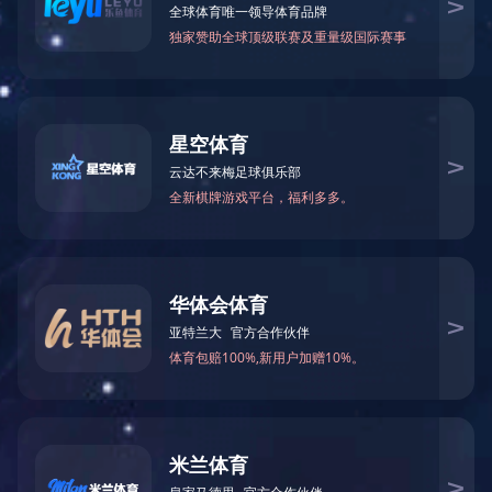
招标信息
其他公告
广西医科大学第一附属
华体会体育-华体会体育·(中国)官方网站 受广西医科大学第一附
求管理办法的通知》（桂财采〔2021〕67号）等有关规定，为科学