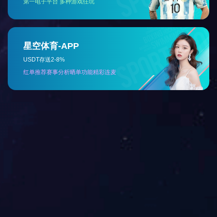
1
、调研单位信息
名称：广西医科大学第一附属医院
单位地址：南宁市青秀区双拥路6号
2
、委托单位信息
名称：华体会体育-华体会体育·(中国)官方网站
地址：南宁市良庆区平乐大道21号广西路桥集团总部大厦主楼十七层
项目负责人：李奕海 联系电话：0771-4308717
八、网上公告媒体
//www.gxmuyfy.cn/
广西医科大学第一附属医院（
），
//www.gxmu.edu.cn/
广西医科大学（
），
//www.chinabidding.com.cn/
中国采购与招标网（
）；
//mcgolp.com/
华体会体育-华体会体育·(中国)官方网站 （
）。