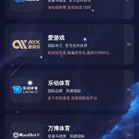
项目编号：HCZB-2026-ZB0213
项目名称：安徽第二医学院26年数字资源采购项目
二、更正信息
更正事项：
☑成交结果
序号
更正项
1
第4包别、第13包别成交供应商名称
更正日期：
2026
年4月16日
三、凡对本次公告内容提出询问，请按以下方式联系
1.
采购人信息