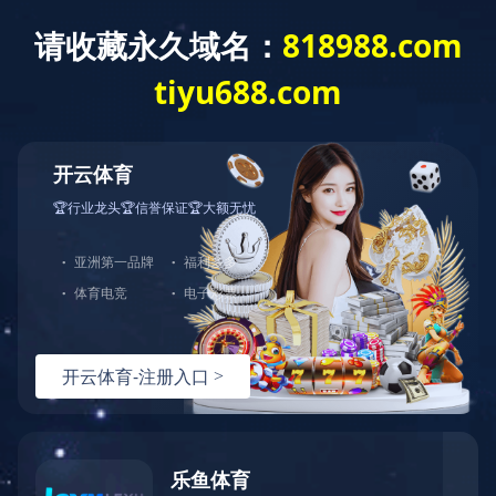
华体会体育
欢迎您来到华体会体育-华体会体育·(中国)官方网站
网站华体会体育
华体会体育-华体会体
华采动
育·(中国)官方网站