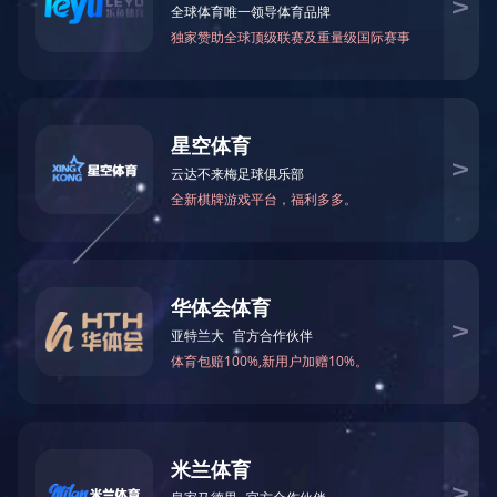
招标信息
变更公告
安徽第二医学院2
一、项目基本情况