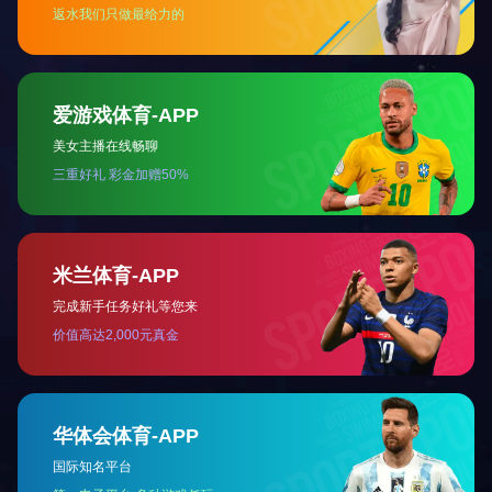
联系方式：
010-63509799-8037
、8077、18612287816
3.
项目联系方式
项目联系人：
西区招标部 姚冲、闫淑娟、贾东敏、马凯
电 话：
010-63509799-8037
、8077、18612287816
185
友情链接：