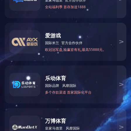
三、成交信息
供应商名称：北京同德建设工程有限公司
供应商地址：北京市大兴区天华大街5号院13号楼4层401
成交金额：104.00万元
四、主要标的信息
名称：
国家教育行政学院2026年零星修缮项目
施工范围：
锅炉房部分生活热水一次管线更换、周转房、西
施工工期：工期
120
日历天
项目经理：王红梅
执业证书信息：京1112021202205704
五、评审专家名单：
石海青、郭越、杨广军（采购人代表
六、代理服务收费标准及金额：详见磋商文件；服务费金
七、公告期限