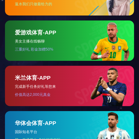
2.本公告在安徽省招标投标信息网（//www.ahtba.org.cn/）、
采购平台（//bjhczb.xinecai.com/）网站发布。
3.凡有意参加的供应商，请务必于获取文件截止时间前登录平台完
4.凡有意参加的供应商，首次登录需前往华采集团电子招标采购平台免费注册，
电话：
0551-63733806
。服务时间为工作日
9:00-12:00，14:00-17:30。
5.有意向参与本项目的供应商，应在递交文件截止时间前自行在华体会体育-
告和澄清文件等资料。供应商应合理安排文件获取时间，特别是网络速
6.本项目采用全流程电子化招标采购方式，供应商须办理CA数字证
六、凡对本次采购提出询问，请按以下方式联系
1.采购人
：安徽清泉文旅发展有限公司
地址：安徽省合肥市肥东县
联系人：陶主任