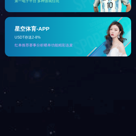
联系方式：
0551-67896761
2.采购代理机构信息
：华体会体育-华体会体育·(中国)官方网站
地址：合肥市包河区宿松路与南二环交叉口绿地中心
B座14楼
联系人：章瑾
联系方式：
0551-62620513 13083459061
185