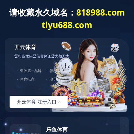
华体会体育
欢迎您来到华体会体育-华体会体育·(中国)官方网站
网站华体会体育
华体会体育-华体会体
华采动
育·(中国)官方网站