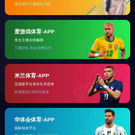
185
友情链接：