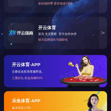
1.
采购人信息
名 称：广西中医药大学
地 址：广西南宁市五合大道13号
联系人：江芸
联系电话：0771-4733924
2.
采购代理机构信息
名称：华体会体育-华体会体育·(中国)官方网站
地址：南宁市良庆区平乐大道21号广西路桥集团总部大
联系人：潘工
联系电话：0771-4308717，传真：0771-4308717
3.
项目联系方式
联系人：潘工
联系电话：0771-4308717