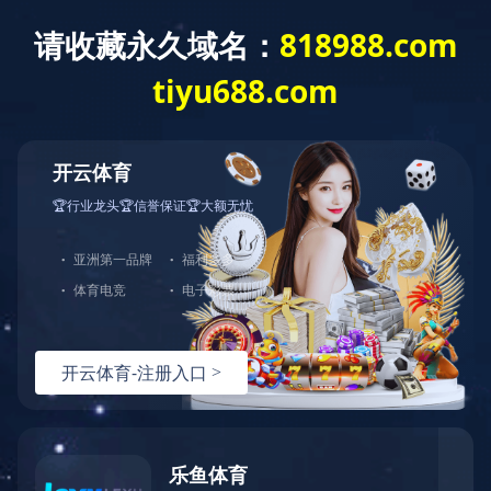
华体会体育
欢迎您来到华体会体育-华体会体育·(中国)官方网站
网站华体会体育
华体会体育-华体会体
华采动
育·(中国)官方网站