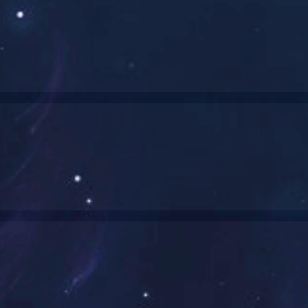
文化园新增城镇建设地土地及林改建报
城文旅传媒有限公司
委托，现对
渡江战役总前委生态文化园新增城镇建