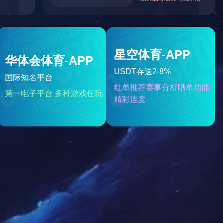
事业单位法人证书；