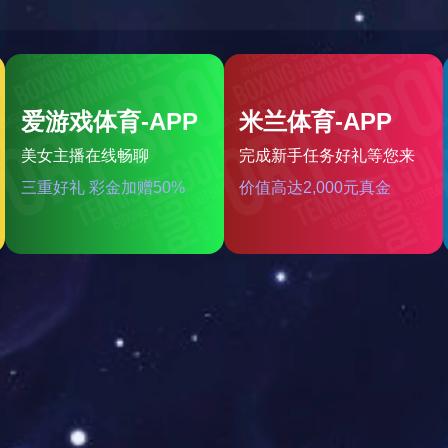
地土地及林改建报批项目
新增城镇建设地土地及林改建报批项目
，详见采购需求。
，若因采购人原因导致无法完成，时间顺延。
税务登记证、组织机构代码证（三证合一的仅提供相应的营业执照）或
级及以上资质或土地规划乙级及以上资质和测绘资质乙级及以上资质。