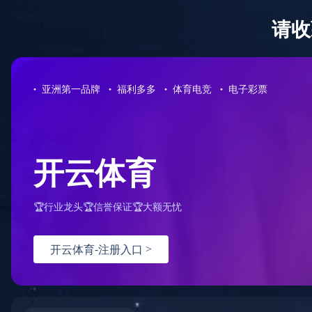
华体会体育
欢迎您来到华体会体育-华体会体育·(中国)官方网站
网站华体会体育
华体会体育-华体会体
育·(中国)官方网站