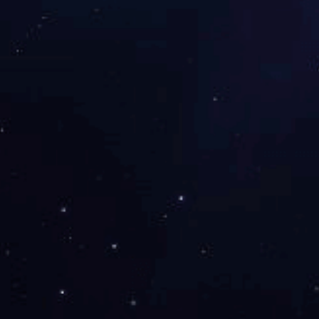
地址：安徽省合肥市
肥东县
联系人：
陶主任
联系方式：
0551-67896761
2.采购代理机构信息
：华体会体育-华体会体育·(中国)
地址：合肥市包河区宿松路与南二环交叉口绿地中心
B
联系人：
章工
联系方式：
0551-62620513
13083459061