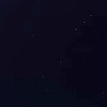
联系。
om/）、华体会体育-华体会体育·(中国)官方网站 安徽分公司电子招标
平台免费注册，注册成功后完善供应商资料并绑定CA。
、0551-63730840、18255158230，CA办理咨询
bjhczb.xinecai.com/）系统下载磋商文件、补充公
算机及网络故障造成无法完成招标文件获取，责任自负。
传。