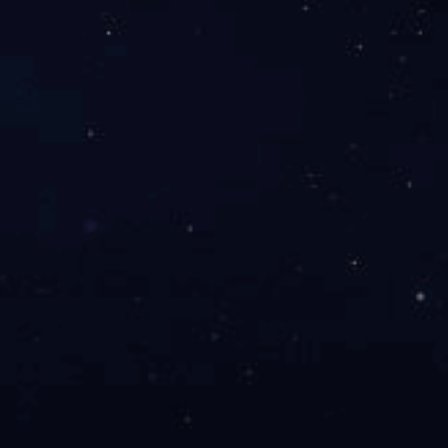
咨询热线
010-63509799
010-63392899