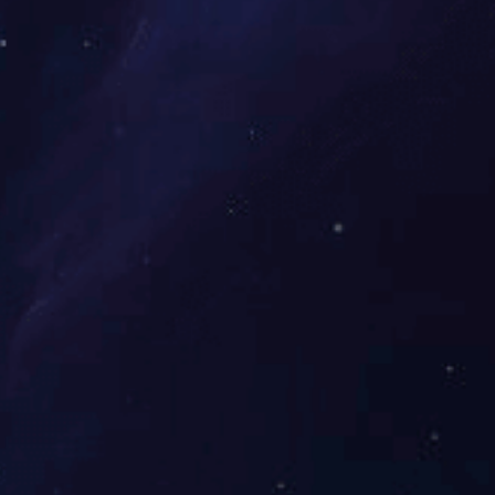
午9:00-12:00，下午14:00-17:00，节假日休息）与项目联系人
g.cn/）、华体会体育-华体会体育·(中国)官方网站 网站（//mcgolp.c
前登录平台完成下载操作，否则将无法保证获取电子文件。首次登录，需在
台免费注册，注册完成后绑定CA数字证书。平台咨询电话：400-050-9988
0-17:30。
华体会体育-华体会体育·(中国)官方网站 安徽分公司电子招标采购平台（//
别是网络速度慢的地区防止在系统关闭前网络拥堵无法操作。如果因计
理CA数字证书，CA数字证书用于电子投标/响应文件的签章、制作与上