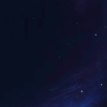
3
.
不得存在以下不良信用记录情形之一：
(1)供应商被人民法院列入失信被执行人的；
(2)供应商被税务部门列入重大税收违法案件当事人名
(3)供应商被工商行政管理部门列入企业经营异常名录的
4
.
本项目不接受联合体投标
。
三、
获取磋商文件时间
1.时间：202
6
年
05
月
11
日至
202
6
年
05
月
18
日
2.
地点：
华体会体育-华体会体育·(中国)官方网站 安
3.
方式：登录
华体会体育-华体会体育·(中国)官方网站
4.
售价：
40
0元。磋商文件售后不退。
四、响应文件提交
1.
截止
时间：
202
6
年
05
月
22
日
10
点
0
0分
（北京时间）
2.
地点：
登录
华体会体育-华体会体育·(中国)官方网站