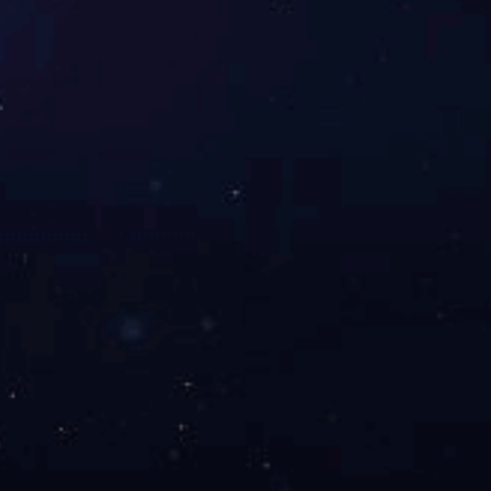
官方网站
座14楼
18612287812（招标）18612287819（造价）
18519060220（监理）18519060190（设计）