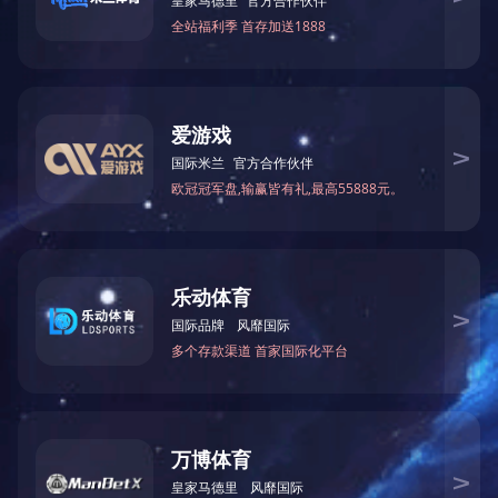
上对需求标准进行品类扩充，以求不断完善需求标准，推动政府采购的
浙江省财政厅采购监管处调研员、浙江省政府采购联合会副秘书
理能力建设：一是以强化采购人主体地位为核心，全面落实“谁采购、
各类市场主体平等参与政府采购活动的权利为落脚点，营造最优营商环
善政府采购监管体系。他指出，浙江省政府采购联合会将在省财政厅
断创新，打造浙江“重要窗口”，坚定全面深化改革，推动政府采购的
浙江省家具行业协会执行副理事长、秘书长马志翔对《需求标准
需求进行文件的编制，编制工作历时7个月，得到了采购单位、代理机
用《需求标准》。