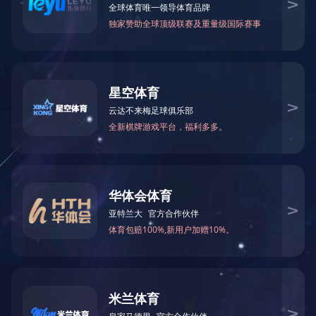
华体会体育
行业资讯
党建风采
行业资讯
浙江政采联
浙江省政府采购联合会和浙江省家具行业协会近日召开《政府采购-