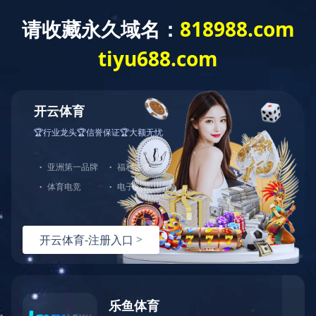
华体会体育
欢迎您来到华体会体育-华体会体育·(中国)官方网站
网站华体会体育
华体会体育-华体会体
华采动
育·(中国)官方网站