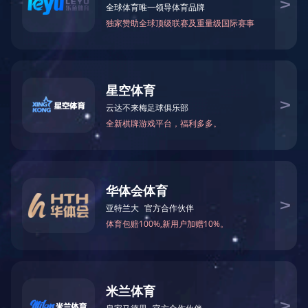
招标信息
流标公告
清华大学附属中学广
1
、项目编号：HCZB-2026-ZB0250
2
、项目名称：清华大学附属中学广华幼儿园2026年玩教