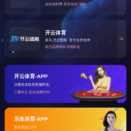
一、项目基本情况 采购项目编
止的原因 经原评标委员会
合肥幼儿师范高等专科学
一、项目名称：合肥幼儿师范
流标原因： 合肥幼儿师范高